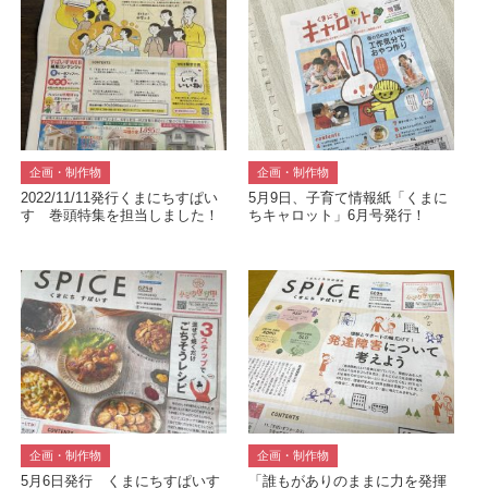
MUSUBOU
企画・制作物
企画・制作物
2022/11/11発行くまにちすぱい
5月9日、子育て情報紙「くまに
す 巻頭特集を担当しました！
ちキャロット」6月号発行！
企画・制作物
企画・制作物
5月6日発行 くまにちすぱいす
「誰もがありのままに力を発揮