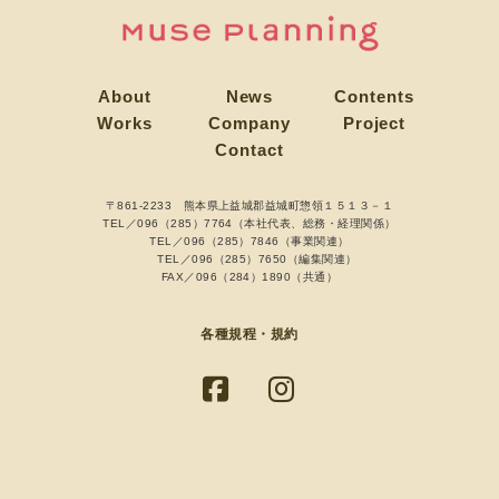
About
News
Contents
Works
Company
Project
Contact
〒861-2233 熊本県上益城郡益城町惣領１５１３－１
TEL／096（285）7764（本社代表、総務・経理関係）
TEL／096（285）7846（事業関連）
TEL／096（285）7650（編集関連）
FAX／096（284）1890（共通）
各種規程・規約