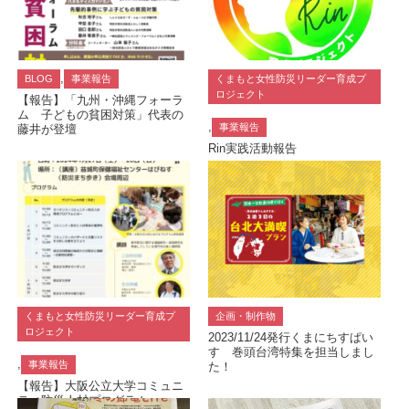
,
BLOG
事業報告
くまもと女性防災リーダー育成プ
ロジェクト
【報告】「九州・沖縄フォーラ
ム 子どもの貧困対策」代表の
,
事業報告
藤井が登壇
Rin実践活動報告
くまもと女性防災リーダー育成プ
企画・制作物
ロジェクト
2023/11/24発行くまにちすぱい
す 巻頭台湾特集を担当しまし
,
事業報告
た！
【報告】大阪公立大学コミュニ
ティ防災人材プログラム