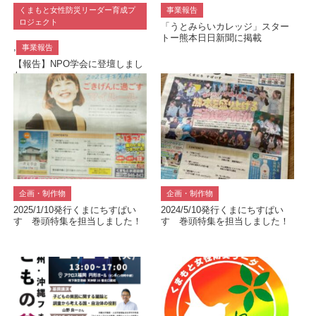
くまもと女性防災リーダー育成プ
事業報告
ロジェクト
「うとみらいカレッジ」スター
トー熊本日日新聞に掲載
,
事業報告
【報告】NPO学会に登壇しまし
た
企画・制作物
企画・制作物
2025/1/10発行くまにちすぱい
2024/5/10発行くまにちすぱい
す 巻頭特集を担当しました！
す 巻頭特集を担当しました！