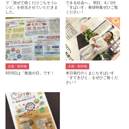
で「混ぜて焼くだけごちそうレ
できる社会へ」 明日、4／1付
シピ」を担当させていただきま
「すぱいす」巻頭特集ぜひご覧
した。
ください！
企画・制作物
企画・制作物
9月9日は「救急の日」です！
本日発行のくまにちすぱいす
「すてきびと」をぜひご覧くだ
さい！