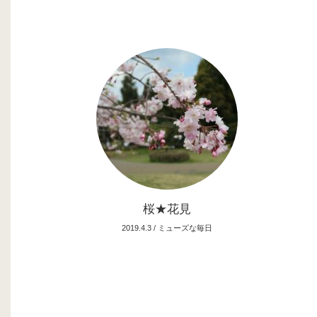
桜★花見
2019.4.3 /
ミューズな毎日