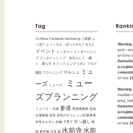
Co Muse
Facebook
fukuhoto.jp
ご挨拶
ふ
Warning
くほと
ふっくらん・ほっとかんくまもと
post - ass
イベント
インターン
インターンシッ
an Error i
プ
インターンシップ 自分らしく 働
/home/m
く 暮らす
オフィス
ピンクリボン
ブログ
p.co.jp/p
ミュ
マルシェ
content/
開設
プランニング
on line
1
ミュー
ーズ
ミューズ、
Warning
ズプランニング
modifier 
preg_repl
/home/m
参道
ミューズ・
出産
受講者募集
告知
p.co.jp/p
大塚製薬
女性
女性のチャレンジ応援事業
content/
引っ越し
女性ホルモン
妊娠
子育て
映
on line
2
水前寺
水前
画
更年期
月見
桜