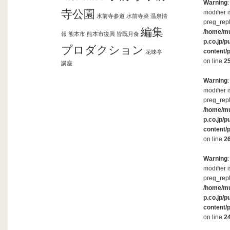
Warning
寺公園
modifier 
水前寺参道
水前寺菜
温泉情
preg_repl
編集
/home/m
報
熊本市
熊本市復興
皆既月食
p.co.jp/p
プロダクション
content/
花味亭
on line
2
講座
Warning
modifier 
preg_repl
/home/m
p.co.jp/p
content/
on line
2
Warning
modifier 
preg_repl
/home/m
p.co.jp/p
content/
on line
2