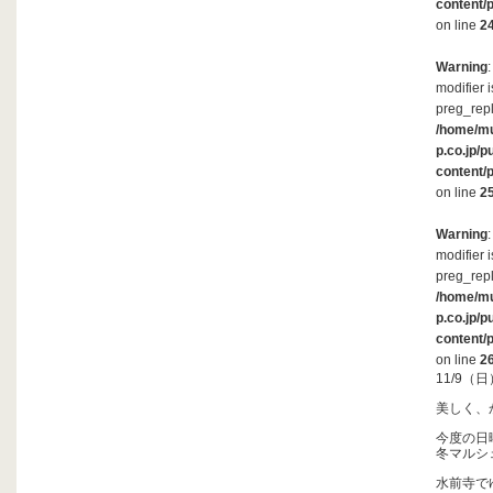
content/
on line
2
Warning
modifier 
preg_repl
/home/m
p.co.jp/p
content/
on line
2
Warning
modifier 
preg_repl
/home/m
p.co.jp/p
content/
on line
2
11/9
美しく、
今度の日
冬マルシ
水前寺で