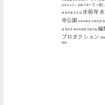
引っ越
女性ホルモン
妊娠
子育て
水前寺
水
画
更年期
月見
桜
寺公園
水前寺参道
水前寺菜
温
編
報
熊本市
熊本市復興
皆既月食
プロダクション
花
講座