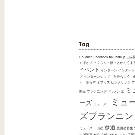
Co Muse
Facebook
fukuhoto.jp
ご挨
くほと
ふっくらん・ほっとかんくま
イベント
インターン
インターン
プ
インターンシップ 自分らしく 
く 暮らす
オフィス
ピンクリボン
ブ
ミ
マルシェ
開設
プランニング
ミュ
ーズ
ミューズ、
ズプランニン
参道
ミューズ・
出産
受講者募集
大塚製薬
女性
女性のチャレンジ応援