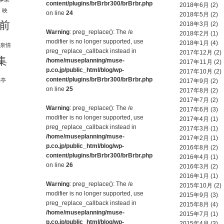
content/plugins/brBrbr300/brBrbr.php
2018年6月
(2)
し
映
on line
24
2018年5月
(2)
前
2018年3月
(2)
Warning
: preg_replace(): The /e
2018年2月
(1)
modifier is no longer supported, use
2018年1月
(4)
泉情
preg_replace_callback instead in
2017年12月
(2)
集
/home/museplanning/muse-
2017年11月
(2)
p.co.jp/public_html/blog/wp-
2017年10月
(2)
content/plugins/brBrbr300/brBrbr.php
味亭
2017年9月
(2)
on line
25
2017年8月
(2)
2017年7月
(2)
Warning
: preg_replace(): The /e
2017年6月
(3)
modifier is no longer supported, use
2017年4月
(1)
preg_replace_callback instead in
2017年3月
(1)
/home/museplanning/muse-
2017年2月
(1)
p.co.jp/public_html/blog/wp-
2016年8月
(2)
content/plugins/brBrbr300/brBrbr.php
2016年4月
(1)
on line
26
2016年3月
(2)
2016年1月
(1)
Warning
: preg_replace(): The /e
2015年10月
(2)
modifier is no longer supported, use
2015年9月
(3)
preg_replace_callback instead in
2015年8月
(4)
/home/museplanning/muse-
2015年7月
(1)
p.co.jp/public_html/blog/wp-
2015年4月
(3)