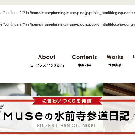
se "continue 2"? in
/home/museplanning/muse-p.co.jp/public_html/blog/wp-conten
se "continue 2"? in
/home/museplanning/muse-p.co.jp/public_html/blog/wp-conten