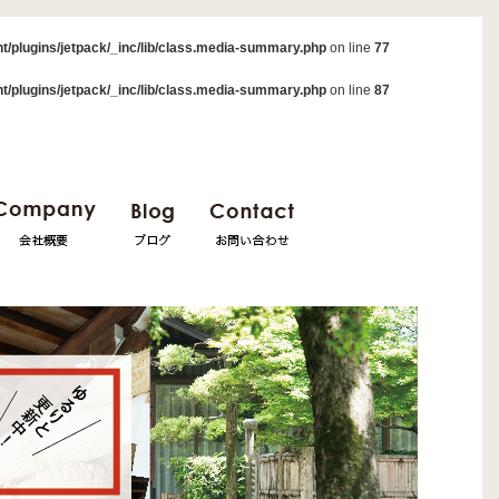
t/plugins/jetpack/_inc/lib/class.media-summary.php
on line
77
t/plugins/jetpack/_inc/lib/class.media-summary.php
on line
87