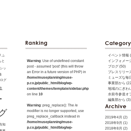
イベント情報
(
拶
ふ
Warning
: Use of undefined constant
インフォメー
もと
post - assumed 'post' (this will throw
ブログ
(50)
シッ
an Error in a future version of PHP) in
プレスリリー
働
/home/museplanning/muse-
ミューズな毎
ログ
p.co.jp/public_html/blog/wp-
事業部から
(22
ュ
content/themes/template/sidebar.php
地域のにぎわ
on line
10
水前寺参道オ
ー
編集部から
(3)
Warning
: preg_replace(): The /e
グ
modifier is no longer supported, use
preg_replace_callback instead in
2019年4月
(2)
/home/museplanning/muse-
2018年9月
(1)
告知
p.co.jp/public_html/blog/wp-
2018年8月
(2)
事業