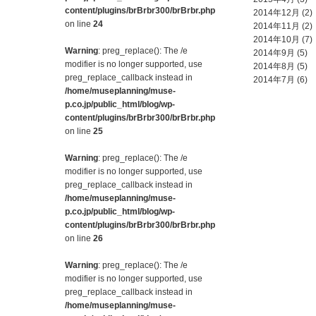
content/plugins/brBrbr300/brBrbr.php
2014年12月
(2)
on line
24
2014年11月
(2)
2014年10月
(7)
Warning
: preg_replace(): The /e
2014年9月
(5)
modifier is no longer supported, use
2014年8月
(5)
preg_replace_callback instead in
2014年7月
(6)
/home/museplanning/muse-
p.co.jp/public_html/blog/wp-
content/plugins/brBrbr300/brBrbr.php
on line
25
Warning
: preg_replace(): The /e
modifier is no longer supported, use
preg_replace_callback instead in
/home/museplanning/muse-
p.co.jp/public_html/blog/wp-
content/plugins/brBrbr300/brBrbr.php
on line
26
Warning
: preg_replace(): The /e
modifier is no longer supported, use
preg_replace_callback instead in
/home/museplanning/muse-