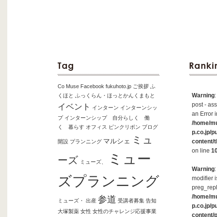
Co Muse
Facebook
fukuhoto.jp
ご挨拶
ふ
Warning
くほと
ふっくらん・ほっとかんくまもと
post - ass
イベント
インターン
インターンシッ
an Error i
プ
インターンシップ 自分らしく 働
/home/m
く 暮らす
オフィス
ピンクリボン
ブログ
p.co.jp/p
ミュ
マルシェ
content/
開設
プランニング
on line
1
ミュー
ーズ
ミューズ、
Warning
ズプランニング
modifier 
preg_repl
/home/m
参道
ミューズ・
出産
受講者募集
告知
p.co.jp/p
大塚製薬
女性
女性のチャレンジ応援事業
content/