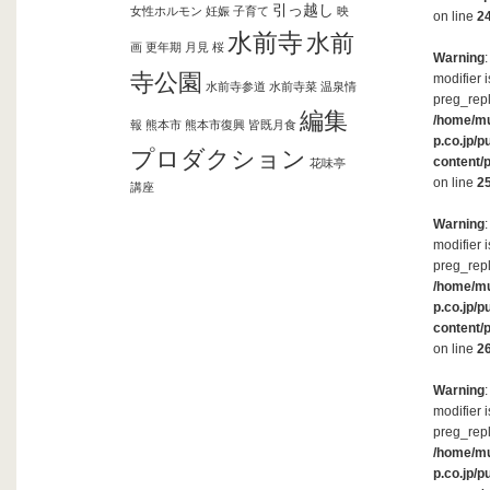
引っ越し
女性ホルモン
妊娠
子育て
映
on line
2
水前寺
水前
画
更年期
月見
桜
Warning
寺公園
modifier 
水前寺参道
水前寺菜
温泉情
preg_repl
編集
/home/m
報
熊本市
熊本市復興
皆既月食
p.co.jp/p
プロダクション
content/
花味亭
on line
2
講座
Warning
modifier 
preg_repl
/home/m
p.co.jp/p
content/
on line
2
Warning
modifier 
preg_repl
/home/m
p.co.jp/p