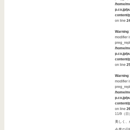
/home/m
p.co.jp/p
content/
on line
2
Warning
modifier 
preg_repl
/home/m
p.co.jp/p
content/
on line
2
Warning
modifier 
preg_repl
/home/m
p.co.jp/p
content/
on line
2
11/9
美しく、
今度の日