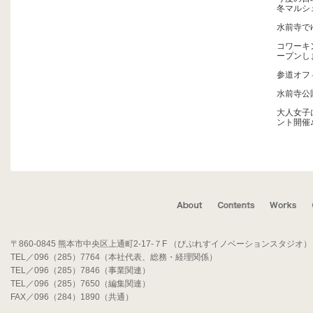
冬マルシ
水前寺で
コワーキン
ープンし
参道オフ
水前寺公園
大人女子
ント開催
〒860-0845 熊本市中央区上通町2-17-７F （びぷれすイノベーションスタジオ）
TEL／096（285）7764（本社代表、総務・経理関係）
TEL／096（285）7846（事業関連）
TEL／096（285）7650（編集関連）
FAX／096（284）1890（共通）