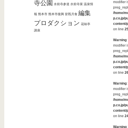
寺公園
modifier 
水前寺参道
水前寺菜
温泉情
preg_repl
編集
/home/m
報
熊本市
熊本市復興
皆既月食
p.co.jp/p
プロダクション
content/
花味亭
on line
2
講座
Warning
modifier 
preg_repl
/home/m
p.co.jp/p
content/
on line
2
Warning
modifier 
preg_repl
/home/m
p.co.jp/p
content/
on line
2
Warning