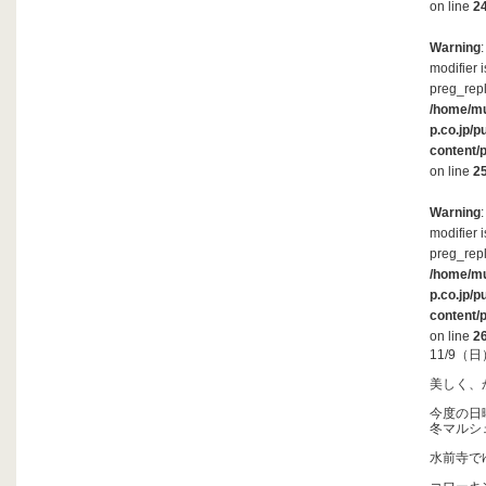
on line
2
Warning
modifier 
preg_repl
/home/m
p.co.jp/p
content/
on line
2
Warning
modifier 
preg_repl
/home/m
p.co.jp/p
content/
on line
2
11/9
美しく、
今度の日
冬マルシ
水前寺で