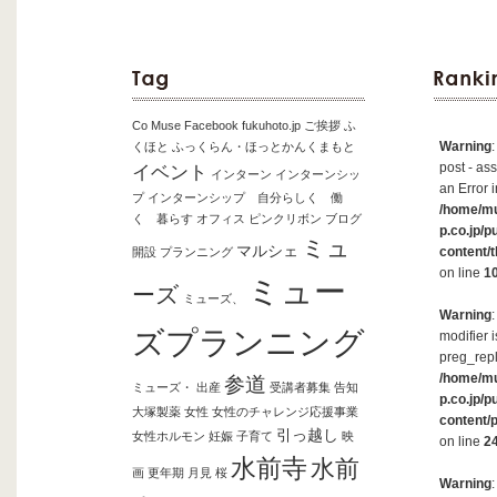
Co Muse
Facebook
fukuhoto.jp
ご挨拶
ふ
Warning
くほと
ふっくらん・ほっとかんくまもと
post - ass
イベント
インターン
インターンシッ
an Error i
プ
インターンシップ 自分らしく 働
/home/m
く 暮らす
オフィス
ピンクリボン
ブログ
p.co.jp/p
ミュ
マルシェ
content/
開設
プランニング
on line
1
ミュー
ーズ
ミューズ、
Warning
ズプランニング
modifier 
preg_repl
/home/m
参道
ミューズ・
出産
受講者募集
告知
p.co.jp/p
大塚製薬
女性
女性のチャレンジ応援事業
content/
引っ越し
女性ホルモン
妊娠
子育て
映
on line
2
水前寺
水前
画
更年期
月見
桜
Warning