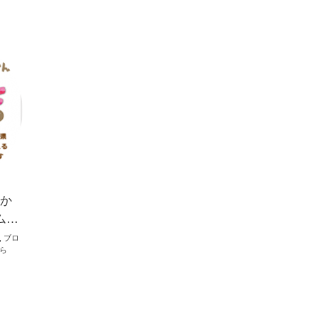
か
ム…
,
ブロ
ら