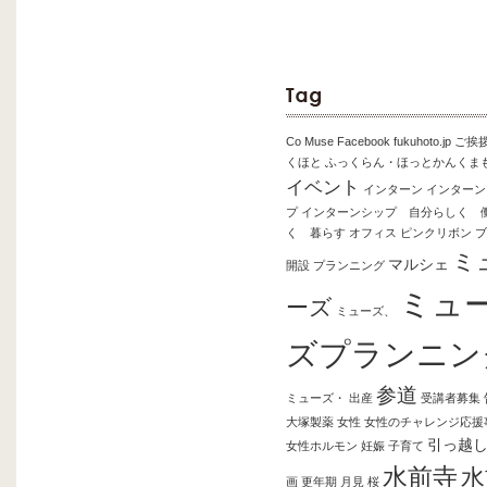
Co Muse
Facebook
fukuhoto.jp
ご挨
くほと
ふっくらん・ほっとかんくま
イベント
インターン
インターン
プ
インターンシップ 自分らしく 
く 暮らす
オフィス
ピンクリボン
ブ
ミ
マルシェ
開設
プランニング
ミュ
ーズ
ミューズ、
ズプランニン
参道
ミューズ・
出産
受講者募集
大塚製薬
女性
女性のチャレンジ応援
引っ越
女性ホルモン
妊娠
子育て
水前寺
水
画
更年期
月見
桜