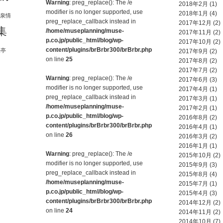
Warning
: preg_replace(): The /e
2018年2月
(1)
modifier is no longer supported, use
2018年1月
(4)
泉情
preg_replace_callback instead in
2017年12月
(2)
集
/home/museplanning/muse-
2017年11月
(2)
p.co.jp/public_html/blog/wp-
2017年10月
(2)
content/plugins/brBrbr300/brBrbr.php
味亭
2017年9月
(2)
on line
25
2017年8月
(2)
2017年7月
(2)
Warning
: preg_replace(): The /e
2017年6月
(3)
modifier is no longer supported, use
2017年4月
(1)
preg_replace_callback instead in
2017年3月
(1)
/home/museplanning/muse-
2017年2月
(1)
p.co.jp/public_html/blog/wp-
2016年8月
(2)
content/plugins/brBrbr300/brBrbr.php
2016年4月
(1)
on line
26
2016年3月
(2)
2016年1月
(1)
Warning
: preg_replace(): The /e
2015年10月
(2)
modifier is no longer supported, use
2015年9月
(3)
preg_replace_callback instead in
2015年8月
(4)
/home/museplanning/muse-
2015年7月
(1)
p.co.jp/public_html/blog/wp-
2015年4月
(3)
content/plugins/brBrbr300/brBrbr.php
2014年12月
(2)
on line
24
2014年11月
(2)
2014年10月
(7)