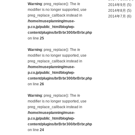
Warning
: preg_replace(): The /e
2014年9月
(5)
modifier is no longer supported, use
2014年8月
(5)
preg_replace_callback instead in
2014年7月
(6)
/home/museplanning/muse-
p.co.jp/public_html/blog/wp-
content/plugins/brBrbr300/brBrbr.php
on line
25
Warning
: preg_replace(): The /e
modifier is no longer supported, use
preg_replace_callback instead in
/home/museplanning/muse-
p.co.jp/public_html/blog/wp-
content/plugins/brBrbr300/brBrbr.php
on line
26
Warning
: preg_replace(): The /e
modifier is no longer supported, use
preg_replace_callback instead in
/home/museplanning/muse-
p.co.jp/public_html/blog/wp-
content/plugins/brBrbr300/brBrbr.php
on line
24