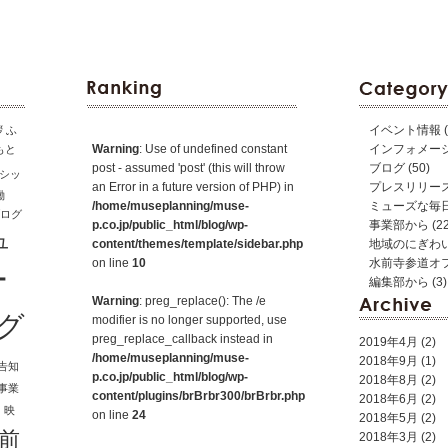
イベント情報
(
拶
ふ
Warning
: Use of undefined constant
インフォメー
もと
post - assumed 'post' (this will throw
ブログ
(50)
シッ
an Error in a future version of PHP) in
プレスリリー
働
/home/museplanning/muse-
ミューズな毎
ログ
p.co.jp/public_html/blog/wp-
事業部から
(22
ュ
content/themes/template/sidebar.php
地域のにぎわ
on line
10
水前寺参道オ
ー
編集部から
(3)
Warning
: preg_replace(): The /e
グ
modifier is no longer supported, use
preg_replace_callback instead in
2019年4月
(2)
/home/museplanning/muse-
2018年9月
(1)
告知
p.co.jp/public_html/blog/wp-
2018年8月
(2)
事業
content/plugins/brBrbr300/brBrbr.php
2018年6月
(2)
し
映
on line
24
2018年5月
(2)
前
2018年3月
(2)