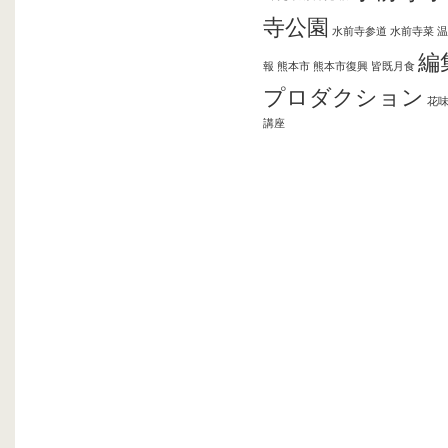
寺公園
水前寺参道
水前寺菜
温
編
報
熊本市
熊本市復興
皆既月食
プロダクション
花
講座