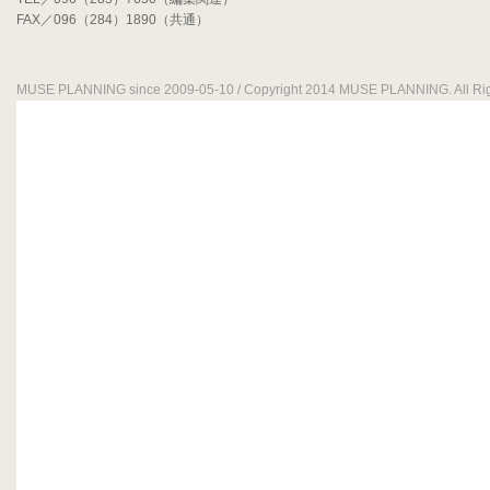
FAX／096（284）1890（共通）
MUSE PLANNING since 2009-05-10 / Copyright 2014 MUSE PLANNING. All Rig