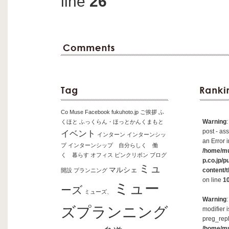
line
26
Co Muse
Facebook
fukuhoto.jp
ご挨拶
ふ
Warning
くほと
ふっくらん・ほっとかんくまもと
post - ass
イベント
インターン
インターンシッ
an Error i
プ
インターンシップ 自分らしく 働
/home/m
く 暮らす
オフィス
ピンクリボン
ブログ
p.co.jp/p
ミュ
マルシェ
content/
開設
プランニング
on line
1
ミュー
ーズ
ミューズ、
Warning
ズプランニング
modifier 
preg_repl
/home/m