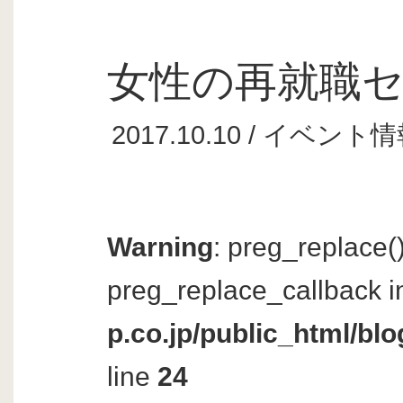
女性の再就職
2017.10.10 /
イベント情
Warning
: preg_replace()
preg_replace_callback i
p.co.jp/public_html/bl
line
24