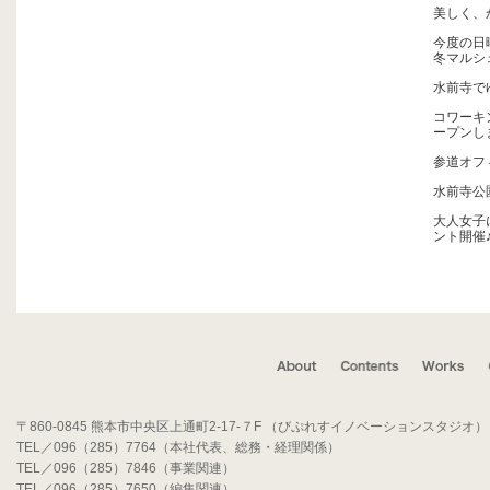
美しく、
今度の日
冬マルシ
水前寺で
コワーキン
ープンし
参道オフ
水前寺公園
大人女子
ント開催
〒860-0845 熊本市中央区上通町2-17-７F （びぷれすイノベーションスタジオ）
TEL／096（285）7764（本社代表、総務・経理関係）
TEL／096（285）7846（事業関連）
TEL／096（285）7650（編集関連）