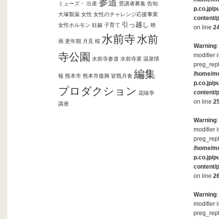
参道
ミューズ・
出産
受講者募集
告知
p.co.jp/p
大塚製薬
女性
女性のチャレンジ応援事業
content/
引っ越し
女性ホルモン
妊娠
子育て
映
on line
2
水前寺
水前
画
更年期
月見
桜
Warning
寺公園
modifier 
水前寺参道
水前寺菜
温泉情
preg_repl
編集
/home/m
報
熊本市
熊本市復興
皆既月食
p.co.jp/p
プロダクション
content/
花味亭
on line
2
講座
Warning
modifier 
preg_repl
/home/m
p.co.jp/p
content/
on line
2
Warning
modifier 
preg_repl