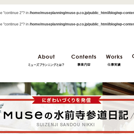
se "continue 2"? in
/home/museplanning/muse-p.co.jp/public_html/blog/wp-conten
se "continue 2"? in
/home/museplanning/muse-p.co.jp/public_html/blog/wp-conten