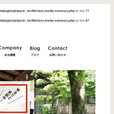
t/plugins/jetpack/_inc/lib/class.media-summary.php
on line
77
t/plugins/jetpack/_inc/lib/class.media-summary.php
on line
87