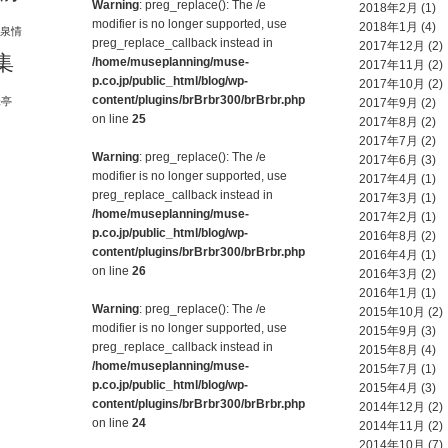
Warning
: preg_replace(): The /e
2018年2月
(1)
modifier is no longer supported, use
2018年1月
(4)
泉情
preg_replace_callback instead in
2017年12月
(2)
集
/home/museplanning/muse-
2017年11月
(2)
p.co.jp/public_html/blog/wp-
2017年10月
(2)
content/plugins/brBrbr300/brBrbr.php
味亭
2017年9月
(2)
on line
25
2017年8月
(2)
2017年7月
(2)
Warning
: preg_replace(): The /e
2017年6月
(3)
modifier is no longer supported, use
2017年4月
(1)
preg_replace_callback instead in
2017年3月
(1)
/home/museplanning/muse-
2017年2月
(1)
p.co.jp/public_html/blog/wp-
2016年8月
(2)
content/plugins/brBrbr300/brBrbr.php
2016年4月
(1)
on line
26
2016年3月
(2)
2016年1月
(1)
Warning
: preg_replace(): The /e
2015年10月
(2)
modifier is no longer supported, use
2015年9月
(3)
preg_replace_callback instead in
2015年8月
(4)
/home/museplanning/muse-
2015年7月
(1)
p.co.jp/public_html/blog/wp-
2015年4月
(3)
content/plugins/brBrbr300/brBrbr.php
2014年12月
(2)
on line
24
2014年11月
(2)
2014年10月
(7)