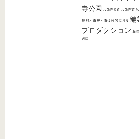
寺公園
水前寺参道
水前寺菜
温
編
報
熊本市
熊本市復興
皆既月食
プロダクション
花
講座