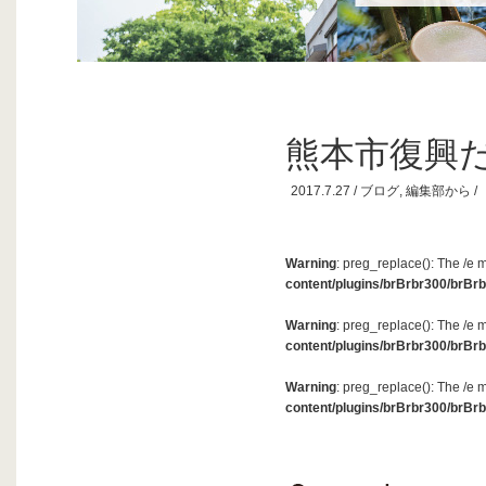
熊本市復興だよ
2017.7.27 /
ブログ
,
編集部から
/
Warning
: preg_replace(): The /e 
content/plugins/brBrbr300/brBrb
Warning
: preg_replace(): The /e 
content/plugins/brBrbr300/brBrb
Warning
: preg_replace(): The /e 
content/plugins/brBrbr300/brBrb