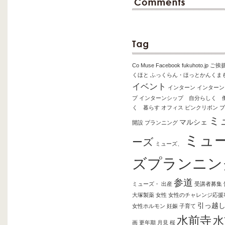
Co Muse
Facebook
fukuhoto.jp
ご挨
くほと
ふっくらん・ほっとかんくま
イベント
インターン
インターン
プ
インターンシップ 自分らしく 
く 暮らす
オフィス
ピンクリボン
ブ
ミ
マルシェ
開設
プランニング
ミュ
ーズ
ミューズ、
ズプランニン
参道
ミューズ・
出産
受講者募集
大塚製薬
女性
女性のチャレンジ応援
引っ越
女性ホルモン
妊娠
子育て
水前寺
水
画
更年期
月見
桜