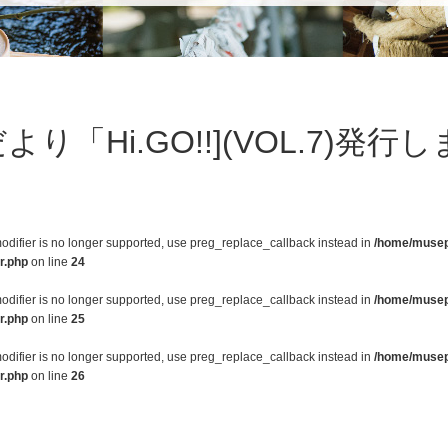
り「Hi.GO!!](VOL.7)発
modifier is no longer supported, use preg_replace_callback instead in
/home/musepl
r.php
on line
24
modifier is no longer supported, use preg_replace_callback instead in
/home/musepl
r.php
on line
25
modifier is no longer supported, use preg_replace_callback instead in
/home/musepl
r.php
on line
26