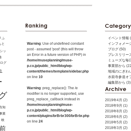
イベント情報
(
拶
ふ
Warning
: Use of undefined constant
インフォメー
もと
post - assumed 'post' (this will throw
ブログ
(50)
シッ
an Error in a future version of PHP) in
プレスリリー
働
/home/museplanning/muse-
ミューズな毎
ログ
p.co.jp/public_html/blog/wp-
事業部から
(22
ュ
content/themes/template/sidebar.php
地域のにぎわ
on line
10
水前寺参道オ
ー
編集部から
(3)
Warning
: preg_replace(): The /e
グ
modifier is no longer supported, use
preg_replace_callback instead in
2019年4月
(2)
/home/museplanning/muse-
2018年9月
(1)
告知
p.co.jp/public_html/blog/wp-
2018年8月
(2)
事業
content/plugins/brBrbr300/brBrbr.php
2018年6月
(2)
し
映
on line
24
2018年5月
(2)
前
2018年3月
(2)