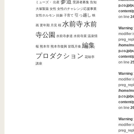
参道
ミューズ・
出産
受講者募集
告知
p.co.jp/p
大塚製薬
女性
女性のチャレンジ応援事業
content/
引っ越し
女性ホルモン
妊娠
子育て
映
on line
2
水前寺
水前
画
更年期
月見
桜
Warning
寺公園
modifier 
水前寺参道
水前寺菜
温泉情
preg_repl
編集
/home/m
報
熊本市
熊本市復興
皆既月食
p.co.jp/p
プロダクション
content/
花味亭
on line
2
講座
Warning
modifier 
preg_repl
/home/m
p.co.jp/p
content/
on line
2
Warning
modifier 
preg_repl