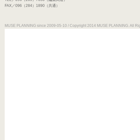
FAX／096（284）1890（共通）
MUSE PLANNING since 2009-05-10 / Copyright 2014 MUSE PLANNING. All Rig