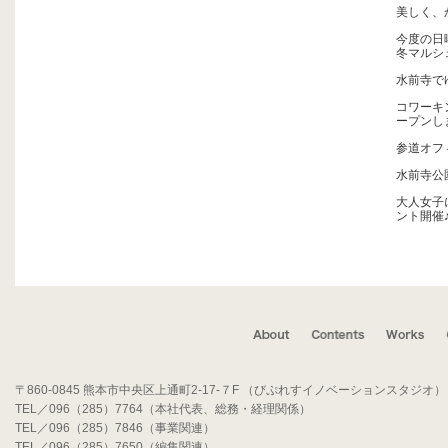
美しく、
今度の日
冬マルシ
水前寺で
コワーキン
ープンし
参道オフ
水前寺公園
大人女子
ント開催
〒860-0845 熊本市中央区上通町2-17-７F （びぷれすイノベーションスタジオ）
TEL／096（285）7764（本社代表、総務・経理関係）
TEL／096（285）7846（事業関連）
TEL／096（285）7650（編集関連）