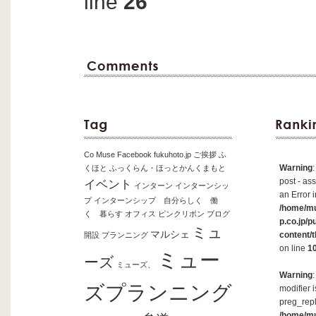
line
26
Co Muse
Facebook
fukuhoto.jp
ご挨拶
ふ
Warning
くほと
ふっくらん・ほっとかんくまもと
post - ass
イベント
インターン
インターンシッ
an Error i
プ
インターンシップ 自分らしく 働
/home/m
く 暮らす
オフィス
ピンクリボン
ブログ
p.co.jp/p
ミュ
マルシェ
content/
開設
プランニング
on line
1
ミュー
ーズ
ミューズ、
Warning
ズプランニング
modifier 
preg_repl
/home/m