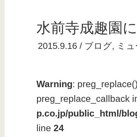
水前寺成趣園
2015.9.16 /
ブログ
,
ミュ
Warning
: preg_replace()
preg_replace_callback i
p.co.jp/public_html/bl
line
24