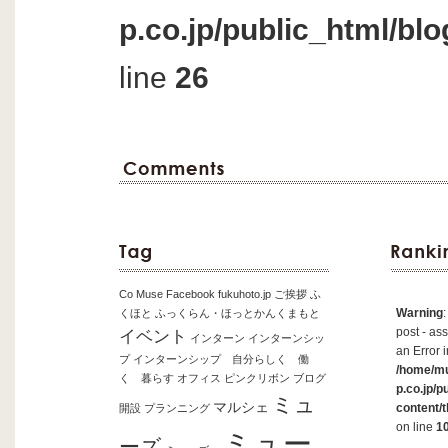
p.co.jp/public_html/bl
line
26
Co Muse
Facebook
fukuhoto.jp
ご挨拶
ふ
Warning
くほと
ふっくらん・ほっとかんくまもと
post - ass
イベント
インターン
インターンシッ
an Error i
プ
インターンシップ 自分らしく 働
/home/m
く 暮らす
オフィス
ピンクリボン
ブログ
p.co.jp/p
ミュ
マルシェ
content/
開設
プランニング
on line
1
ミュー
ーズ