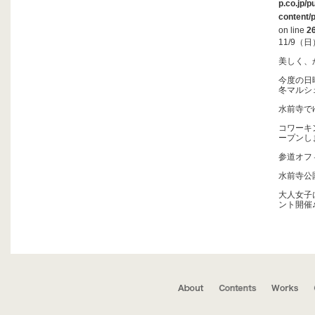
p.co.jp/p
content/
on line
2
11/9
美しく、
今度の日
冬マルシ
水前寺で
コワーキン
ープンし
参道オフ
水前寺公園
大人女子
ント開催