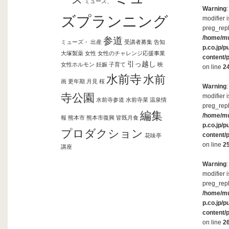
ミューズ、
Warning
ズプランニング
modifier 
preg_repl
/home/m
参道
ミューズ・
出産
受講者募集
告知
p.co.jp/p
大塚製薬
女性
女性のチャレンジ応援事業
content/
引っ越し
女性ホルモン
妊娠
子育て
映
on line
2
水前寺
水前
画
更年期
月見
桜
Warning
寺公園
modifier 
水前寺参道
水前寺菜
温泉情
preg_repl
編集
/home/m
報
熊本市
熊本市復興
皆既月食
p.co.jp/p
プロダクション
content/
花味亭
on line
2
講座
Warning
modifier 
preg_repl
/home/m
p.co.jp/p
content/
on line
2