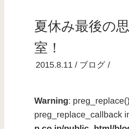
夏休み最後の
室！
2015.8.11 /
ブログ
/
Warning
: preg_replace()
preg_replace_callback i
p.co.jp/public_html/bl