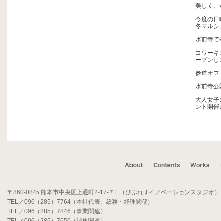
美しく、
今度の日
冬マルシ
水前寺で
コワーキン
ープンし
参道オフ
水前寺公園
大人女子
ント開催
〒860-0845 熊本市中央区上通町2-17-７F （びぷれすイノベーションスタジオ）
TEL／096（285）7764（本社代表、総務・経理関係）
TEL／096（285）7846（事業関連）
TEL／096（285）7650（編集関連）