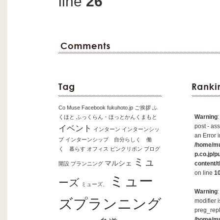
line
26
Co Muse
Facebook
fukuhoto.jp
ご挨拶
ふ
Warning
くほと
ふっくらん・ほっとかんくまもと
post - ass
イベント
インターン
インターンシッ
an Error i
プ
インターンシップ 自分らしく 働
/home/m
く 暮らす
オフィス
ピンクリボン
ブログ
p.co.jp/p
ミュ
マルシェ
content/
開設
プランニング
on line
1
ミュー
ーズ
ミューズ、
Warning
ズプランニング
modifier 
preg_repl
/home/m