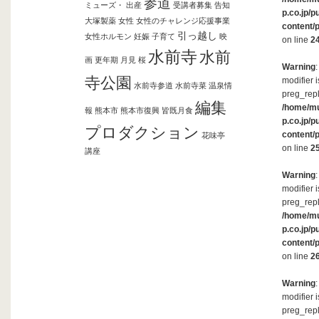
参道
ミューズ・
出産
受講者募集
告知
p.co.jp/p
大塚製薬
女性
女性のチャレンジ応援事業
content/
引っ越し
女性ホルモン
妊娠
子育て
映
on line
2
水前寺
水前
画
更年期
月見
桜
Warning
寺公園
modifier 
水前寺参道
水前寺菜
温泉情
preg_repl
編集
/home/m
報
熊本市
熊本市復興
皆既月食
p.co.jp/p
プロダクション
content/
花味亭
on line
2
講座
Warning
modifier 
preg_repl
/home/m
p.co.jp/p
content/
on line
2
Warning
modifier 
preg_repl