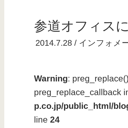
参道オフィス
2014.7.28 /
インフォメ
Warning
: preg_replace()
preg_replace_callback i
p.co.jp/public_html/bl
line
24