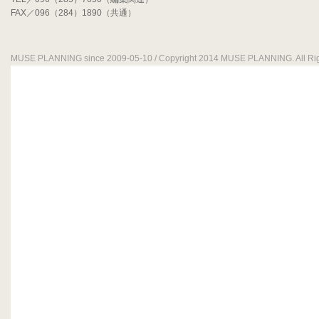
FAX／096（284）1890（共通）
MUSE PLANNING since 2009-05-10 / Copyright 2014 MUSE PLANNING. All Rig