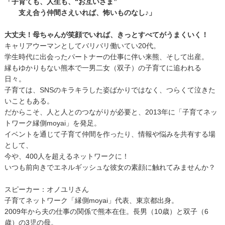
「子育ても、人生も、“お互いさま”
支え合う仲間さえいれば、怖いものなし♪」
大丈夫！母ちゃんが笑顔でいれば、きっとすべてがうまくいく！
キャリアウーマンとしてバリバリ働いてい20代。
学生時代に出会ったパートナーの仕事に伴い来熊、そして出産。
縁もゆかりもない熊本で一男二女（双子）の子育てに追われる
日々。
子育ては、SNSのキラキラした姿ばかりではなく、つらくて泣きた
いこともある。
だからこそ、人と人とのつながりが必要と、2013年に「子育てネッ
トワーク縁側moyai」を発足。
イベントを通じて子育て仲間を作ったり、情報や悩みを共有する場
として、
今や、400人を超えるネットワークに！
いつも前向きでエネルギッシュな彼女の素顔に触れてみませんか？
スピーカー：オノユリさん
子育てネットワーク「縁側moyai」代表、東京都出身。
2009年から夫の仕事の関係で熊本在住。長男（10歳）と双子（6
歳）の3児の母。