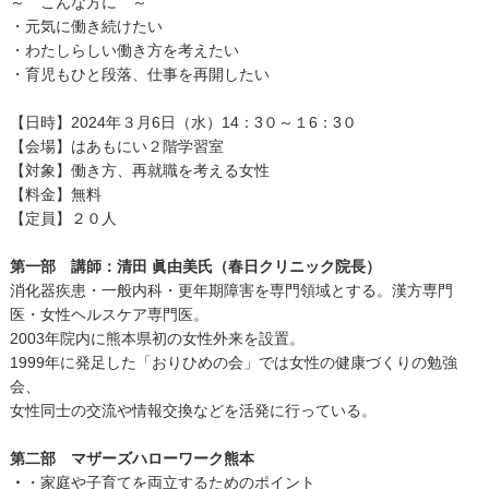
～ こんな方に ～
・元気に働き続けたい
・わたしらしい働き方を考えたい
・育児もひと段落、仕事を再開したい
【日時】2024年３月6日（水）14：3０～１6：3０
【会場】はあもにい２階学習室
【対象】働き方、再就職を考える女性
【料金】無料
【定員】２０人
第一部 講師：清田 眞由美氏（春日クリニック院長）
消化器疾患・一般内科・更年期障害を専門領域とする。漢方専門
医・女性ヘルスケア専門医。
2003年院内に熊本県初の女性外来を設置。
1999年に発足した「おりひめの会」では女性の健康づくりの勉強
会、
女性同士の交流や情報交換などを活発に行っている。
第二部 マザーズハローワーク熊本
・
・家庭や子育てを両立するためのポイント