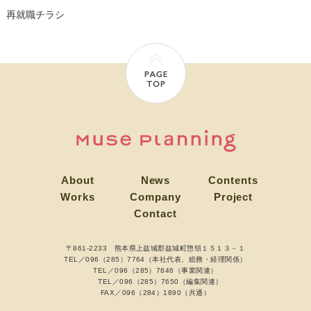
再就職チラシ
About
News
Contents
Works
Company
Project
Contact
〒861-2233 熊本県上益城郡益城町惣領１５１３－１
TEL／096（285）7764（本社代表、総務・経理関係）
TEL／096（285）7846（事業関連）
TEL／096（285）7650（編集関連）
FAX／096（284）1890（共通）