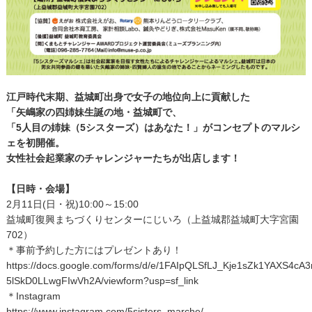
江戸時代末期、益城町出身で女子の地位向上に貢献した
「矢嶋家の四姉妹生誕の地・益城町で、
「5人目の姉妹（5シスターズ）はあなた！」がコンセプトのマルシ
ェを初開催。
女性社会起業家のチャレンジャーたちが出店します！
【日時・会場】
2月11日(日・祝)10:00～15:00
益城町復興まちづくりセンターにじいろ（上益城郡益城町大字宮園
702）
＊事前予約した方にはプレゼントあり！
https://docs.google.com/forms/d/e/1FAIpQLSfLJ_Kje1sZk1YAXS4cA
5lSkD0LLwgFIwVh2A/viewform?usp=sf_link
＊Instagram
https://www.instagram.com/5sisters_marche/