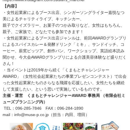
【内容】
・女性起業家によるブース出店、シンガーソングライター嘉悦なつ
美によるチャリティライブ、キッチンカー、
親子でクイズラリー、お菓子のつかみ取りなど、女性はもちろん、
親子、ご家族で、どなたでも参加できます！
・女性起業家によるブース出店ジャンルは、前回AWARDグランプリ
によるスパイスカレー＆発酵ドリンク「ミキ」、サンドイッチ、コ
ーヒー、薪窯ピッツア、創作パン、ワークショップ、英語絵本読み
聞かせ、今大会AWARDグランプリによる介護美容体験など盛りだく
さん！
・当イベントは2019年から続く「くまもとチャレンジャー
AWARD」（女性社会起業家たちの事業プレゼンコンテスト）で出会
った女性起業家たちのさらなる飛躍を応援したい、女性たちを継続
して支援したい、という思いで実施しているものです。
主催・運営
くまもとチャレンジャーAWARD 事務局 （有限会社ミ
ューズプランニング内）
TEL：096-285-7846 FAX：096-284-1890
mail：info@muse-p.co.jp（担当：内田、増田）