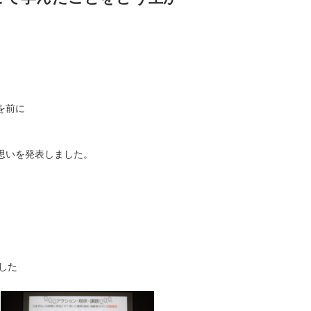
を前に
思いを発表しました。
した