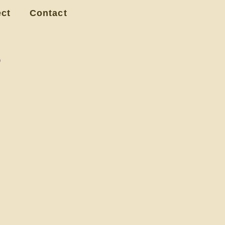
ect
Contact
）