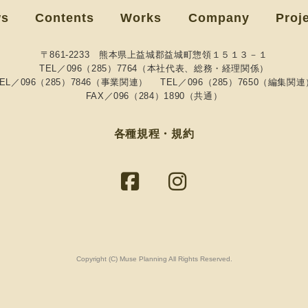
ws
Contents
Works
Company
Proj
〒861-2233 熊本県上益城郡益城町惣領１５１３－１
TEL／096（285）7764（本社代表、総務・経理関係）
TEL／096（285）7846（事業関連）
TEL／096（285）7650（編集関連
FAX／096（284）1890（共通）
各種規程・規約
Copyright (C) Muse Planning All Rights Reserved.