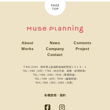
About
News
Contents
Works
Company
Project
Contact
〒861-2233 熊本県上益城郡益城町惣領１５１３－１
TEL／096（285）7764（本社代表、総務・経理関係）
TEL／096（285）7846（事業関連）
TEL／096（285）7650（編集関連）
FAX／096（284）1890（共通）
各種規程・規約