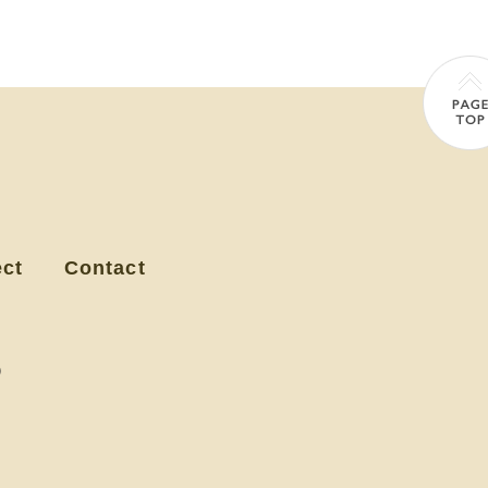
ect
Contact
）