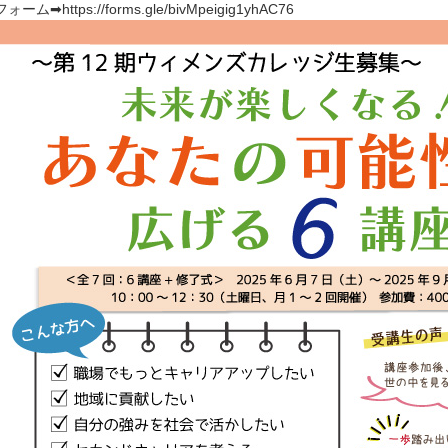
フォーム➡
https://forms.gle/bivMpeigig1yhAC76