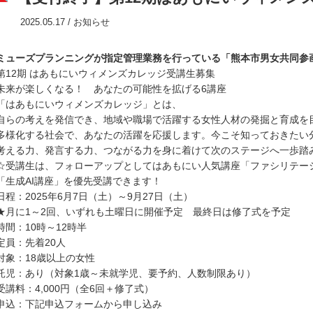
2025.05.17 /
お知らせ
ミューズプランニングが指定管理業務を行っている「熊本市男女共同参
第12期 はあもにいウィメンズカレッジ受講生募集
未来が楽しくなる！ あなたの可能性を拡げる6講座
「はあもにいウィメンズカレッジ」とは、
自らの考えを発信でき、地域や職場で活躍する女性人材の発掘と育成を
多様化する社会で、あなたの活躍を応援します。今こそ知っておきたい
考える力、発言する力、つながる力を身に着けて次のステージへ一歩踏
☆受講生は、フォローアップとしてはあもにい人気講座「ファシリテー
「生成AI講座」を優先受講できます！
日程：2025年6月7日（土）～9月27日（土）
★月に1～2回、いずれも土曜日に開催予定 最終日は修了式を予定
時間：10時～12時半
定員：先着20人
対象：18歳以上の女性
託児：あり（対象1歳～未就学児、要予約、人数制限あり）
受講料：4,000円（全6回＋修了式）
申込：下記申込フォームから申し込み