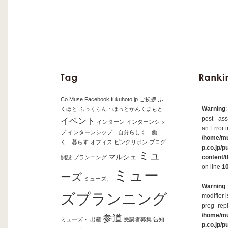
Co Muse
Facebook
fukuhoto.jp
ご挨拶
ふ
Warning
くほと
ふっくらん・ほっとかんくまもと
post - ass
イベント
インターン
インターンシッ
an Error i
プ
インターンシップ 自分らしく 働
/home/m
く 暮らす
オフィス
ピンクリボン
ブログ
p.co.jp/p
ミュ
マルシェ
content/
開設
プランニング
on line
1
ミュー
ーズ
ミューズ、
Warning
ズプランニング
modifier 
preg_repl
/home/m
参道
ミューズ・
出産
受講者募集
告知
p.co.jp/p