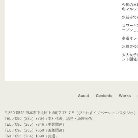
今度の日
冬マルシ
水前寺で
コワーキン
ープンし
参道オフ
水前寺公園
大人女子
ント開催
〒860-0845 熊本市中央区上通町2-17-７F （びぷれすイノベーションスタジオ）
TEL／096（285）7764（本社代表、総務・経理関係）
TEL／096（285）7846（事業関連）
TEL／096（285）7650（編集関連）
FAX／096（284）1890（共通）