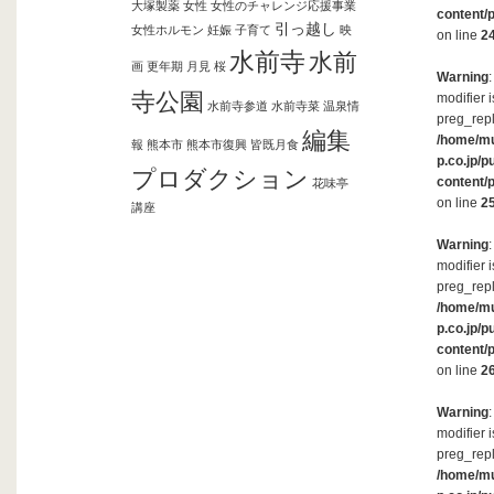
大塚製薬
女性
女性のチャレンジ応援事業
content/
引っ越し
女性ホルモン
妊娠
子育て
映
on line
2
水前寺
水前
画
更年期
月見
桜
Warning
寺公園
modifier 
水前寺参道
水前寺菜
温泉情
preg_repl
編集
/home/m
報
熊本市
熊本市復興
皆既月食
p.co.jp/p
プロダクション
content/
花味亭
on line
2
講座
Warning
modifier 
preg_repl
/home/m
p.co.jp/p
content/
on line
2
Warning
modifier 
preg_repl
/home/m