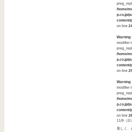
preg_repl
/home/m
p.co.jp/p
content/
on line
2
Warning
modifier 
preg_repl
/home/m
p.co.jp/p
content/
on line
2
Warning
modifier 
preg_repl
/home/m
p.co.jp/p
content/
on line
2
11/9
美しく、